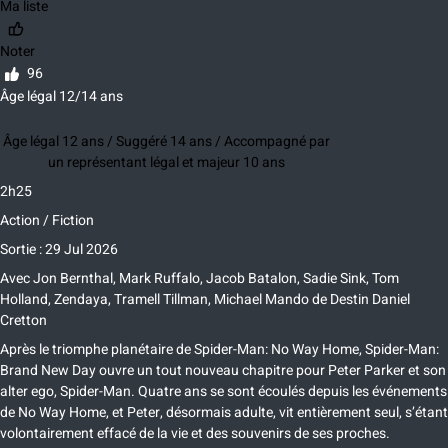
Ma liste
Noter
96
Âge légal 12/14 ans
Âge légal 12 ans / Suggéré 14 ans / Accompagné par
un représentant légal et majeur 10 ans
2h25
Action / Fiction
Sortie : 29 Jul 2026
Avec
Jon Bernthal
,
Mark Ruffalo
,
Jacob Batalon
,
Sadie Sink
,
Tom
Holland
,
Zendaya
,
Tramell Tillman
,
Michael Mando
de
Destin Daniel
Cretton
Après le triomphe planétaire de Spider-Man: No Way Home, Spider-Man:
Brand New Day ouvre un tout nouveau chapitre pour Peter Parker et son
alter ego, Spider-Man. Quatre ans se sont écoulés depuis les événements
de No Way Home, et Peter, désormais adulte, vit entièrement seul, s’étant
volontairement effacé de la vie et des souvenirs de ses proches.