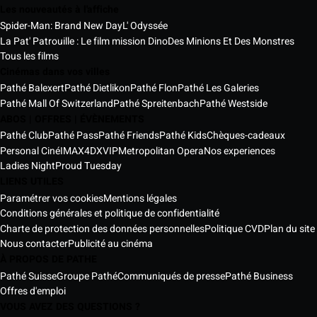
Les nouveautés à l'affiche
Spider-Man: Brand New Day
L' Odyssée
La Pat' Patrouille : Le film mission Dino
Des Minions Et Des Monstres
Tous les films
Cinémas dans vos villes
Pathé Balexert
Pathé Dietlikon
Pathé Flon
Pathé Les Galeries
Pathé Mall Of Switzerland
Pathé Spreitenbach
Pathé Westside
ABOS | OFFRES | ÉVÈNEMENTS
Pathé Club
Pathé Pass
Pathé Friends
Pathé Kids
Chèques-cadeaux
Personal Ciné
IMAX
4DX
VIP
Metropolitan Opera
Nos experiences
Ladies Night
Proud Tuesday
LIENS UTILES
Paramétrer vos cookies
Mentions légales
Conditions générales et politique de confidentialité
Charte de protection des données personnelles
Politique CVD
Plan du site
Nous contacter
Publicité au cinéma
À PROPOS DE PATHE
Pathé Suisse
Groupe Pathé
Communiqués de presse
Pathé Business
Offres d'emploi
VOUS AVEZ DES QUESTIONS ?