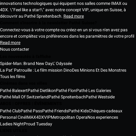
innovations technologiques qui équipent nos salles comme IMAX ou
4DX. \"Feel like a star!\" avec notre concept VIP, unique en Suisse, à
découvrir au Pathé Spreitenbach.
Read more
Comment s'inscrire à la newsletter Pathé Suisse?
Connectez-vous à votre compte ou créez-en un si vous n'en avez pas
encore et complétez vos préférences dans les paramètres de votre profil
Read more
Nous contacter
Les nouveautés à l'affiche
Spider-Man: Brand New Day
L' Odyssée
La Pat' Patrouille : Le film mission Dino
Des Minions Et Des Monstres
Tous les films
Cinémas dans vos villes
Pathé Balexert
Pathé Dietlikon
Pathé Flon
Pathé Les Galeries
Pathé Mall Of Switzerland
Pathé Spreitenbach
Pathé Westside
ABOS | OFFRES | ÉVÈNEMENTS
Pathé Club
Pathé Pass
Pathé Friends
Pathé Kids
Chèques-cadeaux
Personal Ciné
IMAX
4DX
VIP
Metropolitan Opera
Nos experiences
Ladies Night
Proud Tuesday
LIENS UTILES