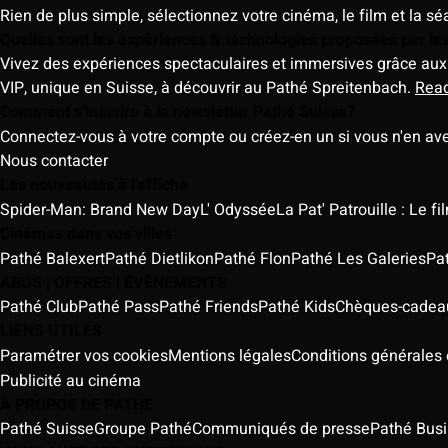
Rien de plus simple, sélectionnez votre cinéma, le film et la s
Quelles sont les expériences & technologies proposées par l
Vivez des expériences spectaculaires et immersives grâce aux 
VIP, unique en Suisse, à découvrir au Pathé Spreitenbach.
Rea
Comment s'inscrire à la newsletter Pathé Suisse?
Connectez-vous à votre compte ou créez-en un si vous n'en av
Nous contacter
Les nouveautés à l'affiche
Spider-Man: Brand New Day
L' Odyssée
La Pat' Patrouille : Le f
Cinémas dans vos villes
Pathé Balexert
Pathé Dietlikon
Pathé Flon
Pathé Les Galeries
Pa
ABOS | OFFRES | ÉVÈNEMENTS
Pathé Club
Pathé Pass
Pathé Friends
Pathé Kids
Chèques-cadea
LIENS UTILES
Paramétrer vos cookies
Mentions légales
Conditions générales e
Publicité au cinéma
À PROPOS DE PATHE
Pathé Suisse
Groupe Pathé
Communiqués de presse
Pathé Bus