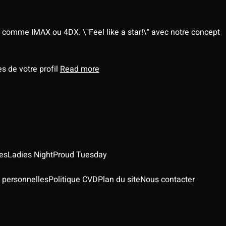
 comme IMAX ou 4DX. \"Feel like a star!\" avec notre concept
s de votre profil
Read more
es
Ladies Night
Proud Tuesday
 personnelles
Politique CVD
Plan du site
Nous contacter