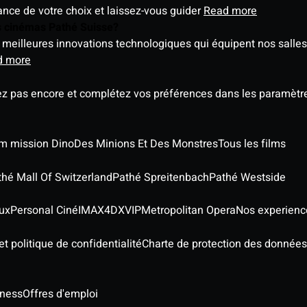
éance de votre choix et laissez-vous guider
Read more
es cinémas Pathé Suisse?
meilleures innovations technologiques qui équipent nos salles
d more
ez pas encore et complétez vos préférences dans les paramètre
ilm mission Dino
Des Minions Et Des Monstres
Tous les films
thé Mall Of Switzerland
Pathé Spreitenbach
Pathé Westside
ux
Personal Ciné
IMAX
4DX
VIP
Metropolitan Opera
Nos experienc
t politique de confidentialité
Charte de protection des données
iness
Offres d'emploi