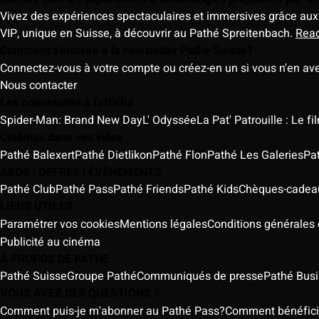
Vivez des expériences spectaculaires et immersives grâce aux 
VIP, unique en Suisse, à découvrir au Pathé Spreitenbach.
Rea
Comment s'inscrire à la newsletter Pathé Suisse?
Connectez-vous à votre compte ou créez-en un si vous n'en av
Nous contacter
Les nouveautés à l'affiche
Spider-Man: Brand New Day
L' Odyssée
La Pat' Patrouille : Le f
Cinémas dans vos villes
Pathé Balexert
Pathé Dietlikon
Pathé Flon
Pathé Les Galeries
Pa
ABOS | OFFRES | ÉVÈNEMENTS
Pathé Club
Pathé Pass
Pathé Friends
Pathé Kids
Chèques-cadea
LIENS UTILES
Paramétrer vos cookies
Mentions légales
Conditions générales e
Publicité au cinéma
À PROPOS DE PATHE
Pathé Suisse
Groupe Pathé
Communiqués de presse
Pathé Bus
VOUS AVEZ DES QUESTIONS ?
Comment puis-je m'abonner au Pathé Pass?
Comment bénéficier