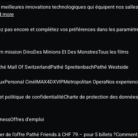
meilleures innovations technologiques qui équipent nos salles
d more
ez pas encore et complétez vos préférences dans les paramètre
ilm mission Dino
Des Minions Et Des Monstres
Tous les films
thé Mall Of Switzerland
Pathé Spreitenbach
Pathé Westside
ux
Personal Ciné
IMAX
4DX
VIP
Metropolitan Opera
Nos experienc
t politique de confidentialité
Charte de protection des données
iness
Offres d'emploi
 de l’offre Pathé Friends à CHF 79.– pour 5 billets ?
Comment l