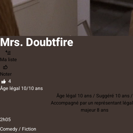
Mrs. Doubtfire
Ma liste
Noter
4
Âge légal 10/10 ans
Âge légal 10 ans / Suggéré 10 ans /
Accompagné par un représentant légal
majeur 8 ans
2h05
Comedy / Fiction