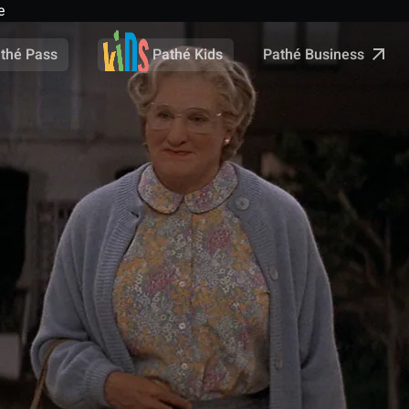
e
Pathé Business
thé Pass
Pathé Kids