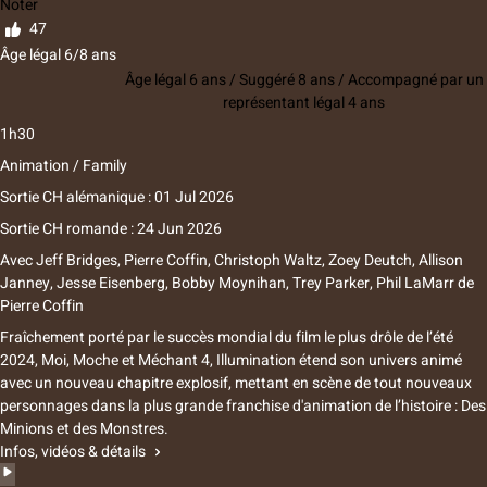
Noter
47
Âge légal 6/8 ans
Âge légal 6 ans / Suggéré 8 ans / Accompagné par un
représentant légal 4 ans
1h30
Animation / Family
Sortie CH alémanique : 01 Jul 2026
Sortie CH romande : 24 Jun 2026
Avec
Jeff Bridges
,
Pierre Coffin
,
Christoph Waltz
,
Zoey Deutch
,
Allison
Janney
,
Jesse Eisenberg
,
Bobby Moynihan
,
Trey Parker
,
Phil LaMarr
de
Pierre Coffin
Fraîchement porté par le succès mondial du film le plus drôle de l’été
2024, Moi, Moche et Méchant 4, Illumination étend son univers animé
avec un nouveau chapitre explosif, mettant en scène de tout nouveaux
personnages dans la plus grande franchise d'animation de l’histoire : Des
Minions et des Monstres.
Infos, vidéos & détails