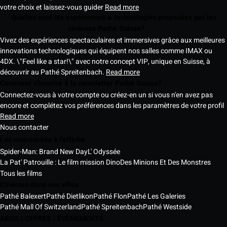
votre choix et laissez-vous guider
Read more
Quelles sont les expériences & technologies proposées par les
cinémas Pathé Suisse?
Vivez des expériences spectaculaires et immersives grâce aux meilleures
innovations technologiques qui équipent nos salles comme IMAX ou
4DX. \"Feel like a star!\" avec notre concept VIP, unique en Suisse, à
découvrir au Pathé Spreitenbach.
Read more
Comment s'inscrire à la newsletter Pathé Suisse?
Connectez-vous à votre compte ou créez-en un si vous n'en avez pas
encore et complétez vos préférences dans les paramètres de votre profil
Read more
Nous contacter
Les nouveautés à l'affiche
Spider-Man: Brand New Day
L' Odyssée
La Pat' Patrouille : Le film mission Dino
Des Minions Et Des Monstres
Tous les films
Cinémas dans vos villes
Pathé Balexert
Pathé Dietlikon
Pathé Flon
Pathé Les Galeries
Pathé Mall Of Switzerland
Pathé Spreitenbach
Pathé Westside
ABOS | OFFRES | ÉVÈNEMENTS