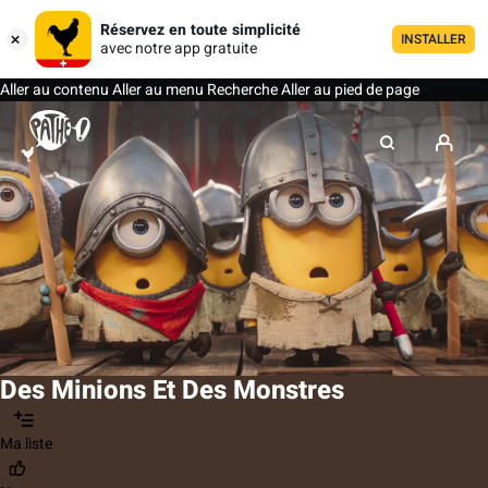
Réservez en toute simplicité
INSTALLER
avec notre app gratuite
Aller au contenu
Aller au menu
Recherche
Aller au pied de page
Des Minions Et Des Monstres
Ma liste