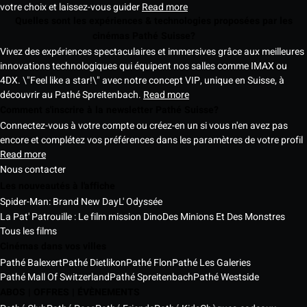
votre choix et laissez-vous guider
Read more
Quelles sont les expériences & technologies proposées par les
cinémas Pathé Suisse?
Vivez des expériences spectaculaires et immersives grâce aux meilleures
innovations technologiques qui équipent nos salles comme IMAX ou
4DX. \"Feel like a star!\" avec notre concept VIP, unique en Suisse, à
découvrir au Pathé Spreitenbach.
Read more
Comment s'inscrire à la newsletter Pathé Suisse?
Connectez-vous à votre compte ou créez-en un si vous n'en avez pas
encore et complétez vos préférences dans les paramètres de votre profil
Read more
Nous contacter
Les nouveautés à l'affiche
Spider-Man: Brand New Day
L' Odyssée
La Pat' Patrouille : Le film mission Dino
Des Minions Et Des Monstres
Tous les films
Cinémas dans vos villes
Pathé Balexert
Pathé Dietlikon
Pathé Flon
Pathé Les Galeries
Pathé Mall Of Switzerland
Pathé Spreitenbach
Pathé Westside
ABOS | OFFRES | ÉVÈNEMENTS