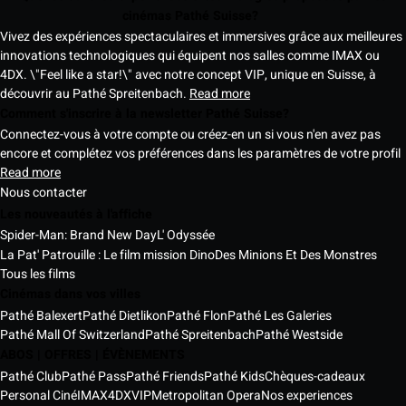
cinémas Pathé Suisse?
Vivez des expériences spectaculaires et immersives grâce aux meilleures
innovations technologiques qui équipent nos salles comme IMAX ou
4DX. \"Feel like a star!\" avec notre concept VIP, unique en Suisse, à
découvrir au Pathé Spreitenbach.
Read more
Comment s'inscrire à la newsletter Pathé Suisse?
Connectez-vous à votre compte ou créez-en un si vous n'en avez pas
encore et complétez vos préférences dans les paramètres de votre profil
Read more
Nous contacter
Les nouveautés à l'affiche
Spider-Man: Brand New Day
L' Odyssée
La Pat' Patrouille : Le film mission Dino
Des Minions Et Des Monstres
Tous les films
Cinémas dans vos villes
Pathé Balexert
Pathé Dietlikon
Pathé Flon
Pathé Les Galeries
Pathé Mall Of Switzerland
Pathé Spreitenbach
Pathé Westside
ABOS | OFFRES | ÉVÈNEMENTS
Pathé Club
Pathé Pass
Pathé Friends
Pathé Kids
Chèques-cadeaux
Personal Ciné
IMAX
4DX
VIP
Metropolitan Opera
Nos experiences