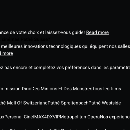
éance de votre choix et laissez-vous guider
Read more
es cinémas Pathé Suisse?
meilleures innovations technologiques qui équipent nos salles
d more
ez pas encore et complétez vos préférences dans les paramètre
ilm mission Dino
Des Minions Et Des Monstres
Tous les films
thé Mall Of Switzerland
Pathé Spreitenbach
Pathé Westside
ux
Personal Ciné
IMAX
4DX
VIP
Metropolitan Opera
Nos experienc