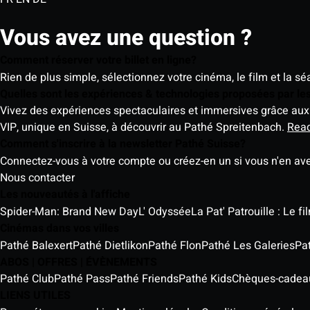
Vous avez une question ?
Comment réserver votre billet en ligne?
Rien de plus simple, sélectionnez votre cinéma, le film et la s
Quelles sont les expériences & technologies proposées par l
Vivez des expériences spectaculaires et immersives grâce aux 
VIP, unique en Suisse, à découvrir au Pathé Spreitenbach.
Rea
Comment s'inscrire à la newsletter Pathé Suisse?
Connectez-vous à votre compte ou créez-en un si vous n'en av
Nous contacter
Les nouveautés à l'affiche
Spider-Man: Brand New Day
L' Odyssée
La Pat' Patrouille : Le f
Cinémas dans vos villes
Pathé Balexert
Pathé Dietlikon
Pathé Flon
Pathé Les Galeries
Pa
ABOS | OFFRES | ÉVÈNEMENTS
Pathé Club
Pathé Pass
Pathé Friends
Pathé Kids
Chèques-cadea
LIENS UTILES