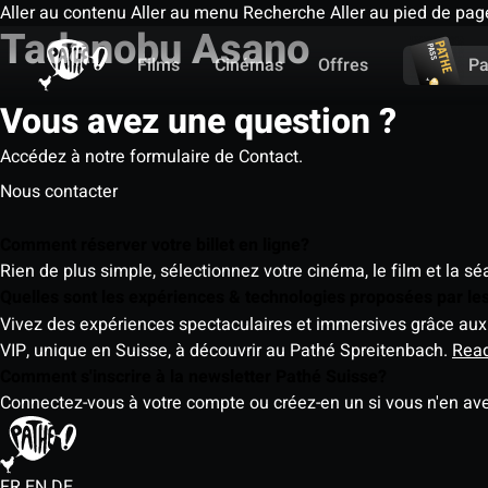
Aller au contenu
Aller au menu
Recherche
Aller au pied de pag
Tadanobu Asano
Films
Cinémas
Offres
Pa
Vous avez une question ?
Accédez à notre formulaire de Contact.
Nous contacter
Comment réserver votre billet en ligne?
Rien de plus simple, sélectionnez votre cinéma, le film et la s
Quelles sont les expériences & technologies proposées par l
Vivez des expériences spectaculaires et immersives grâce aux 
VIP, unique en Suisse, à découvrir au Pathé Spreitenbach.
Rea
Comment s'inscrire à la newsletter Pathé Suisse?
Connectez-vous à votre compte ou créez-en un si vous n'en av
FR
EN
DE