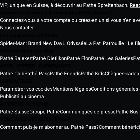
VIP, unique en Suisse, à découvrir au Pathé Spreitenbach.
Rea
Comment s'inscrire à la newsletter Pathé Suisse?
Connectez-vous à votre compte ou créez-en un si vous n'en av
Nous contacter
Les nouveautés à l'affiche
Spider-Man: Brand New Day
L' Odyssée
La Pat' Patrouille : Le f
Cinémas dans vos villes
Pathé Balexert
Pathé Dietlikon
Pathé Flon
Pathé Les Galeries
Pa
ABOS | OFFRES | ÉVÈNEMENTS
Pathé Club
Pathé Pass
Pathé Friends
Pathé Kids
Chèques-cadea
LIENS UTILES
Paramétrer vos cookies
Mentions légales
Conditions générales e
Publicité au cinéma
À PROPOS DE PATHE
Pathé Suisse
Groupe Pathé
Communiqués de presse
Pathé Bus
VOUS AVEZ DES QUESTIONS ?
Comment puis-je m'abonner au Pathé Pass?
Comment bénéficier