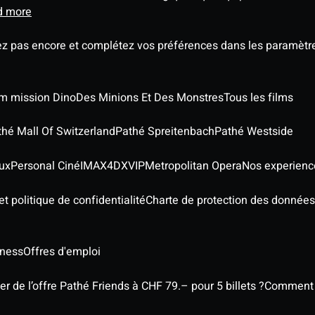
d more
ez pas encore et complétez vos préférences dans les paramètre
ilm mission Dino
Des Minions Et Des Monstres
Tous les films
thé Mall Of Switzerland
Pathé Spreitenbach
Pathé Westside
ux
Personal Ciné
IMAX
4DX
VIP
Metropolitan Opera
Nos experienc
t politique de confidentialité
Charte de protection des données
iness
Offres d'emploi
 de l’offre Pathé Friends à CHF 79.– pour 5 billets ?
Comment l