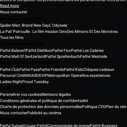
Read more
Nous contacter
Les nouveautés à l'affiche
Spider-Man: Brand New Day
L' Odyssée
La Pat' Patrouille : Le film mission Dino
Des Minions Et Des Monstres
Tous les films
Cinémas dans vos villes
Pathé Balexert
Pathé Dietlikon
Pathé Flon
Pathé Les Galeries
Pathé Mall Of Switzerland
Pathé Spreitenbach
Pathé Westside
ABOS | OFFRES | ÉVÈNEMENTS
Pathé Club
Pathé Pass
Pathé Friends
Pathé Kids
Chèques-cadeaux
Personal Ciné
IMAX
4DX
VIP
Metropolitan Opera
Nos experiences
Ladies Night
Proud Tuesday
LIENS UTILES
Paramétrer vos cookies
Mentions légales
Conditions générales et politique de confidentialité
Charte de protection des données personnelles
Politique CVD
Plan du site
Nous contacter
Publicité au cinéma
À PROPOS DE PATHE
Pathé Suisse
Groupe Pathé
Communiqués de presse
Pathé Business