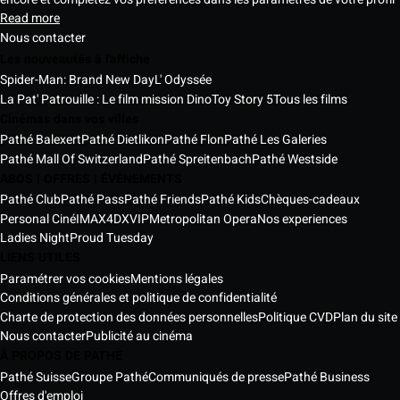
Read more
Nous contacter
Les nouveautés à l'affiche
Spider-Man: Brand New Day
L' Odyssée
La Pat' Patrouille : Le film mission Dino
Toy Story 5
Tous les films
Cinémas dans vos villes
Pathé Balexert
Pathé Dietlikon
Pathé Flon
Pathé Les Galeries
Pathé Mall Of Switzerland
Pathé Spreitenbach
Pathé Westside
ABOS | OFFRES | ÉVÈNEMENTS
Pathé Club
Pathé Pass
Pathé Friends
Pathé Kids
Chèques-cadeaux
Personal Ciné
IMAX
4DX
VIP
Metropolitan Opera
Nos experiences
Ladies Night
Proud Tuesday
LIENS UTILES
Paramétrer vos cookies
Mentions légales
Conditions générales et politique de confidentialité
Charte de protection des données personnelles
Politique CVD
Plan du site
Nous contacter
Publicité au cinéma
À PROPOS DE PATHE
Pathé Suisse
Groupe Pathé
Communiqués de presse
Pathé Business
Offres d'emploi