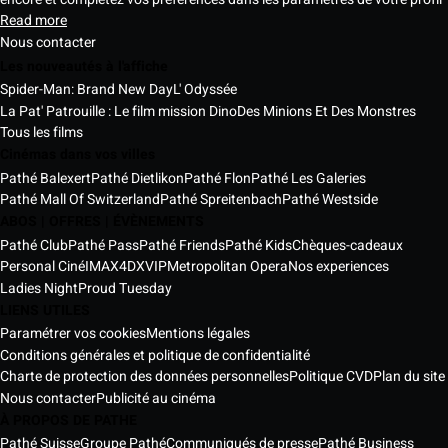
Read more
Nous contacter
Les nouveautés à l'affiche
Spider-Man: Brand New Day
L' Odyssée
La Pat' Patrouille : Le film mission Dino
Des Minions Et Des Monstres
Tous les films
Cinémas dans vos villes
Pathé Balexert
Pathé Dietlikon
Pathé Flon
Pathé Les Galeries
Pathé Mall Of Switzerland
Pathé Spreitenbach
Pathé Westside
ABOS | OFFRES | ÉVÈNEMENTS
Pathé Club
Pathé Pass
Pathé Friends
Pathé Kids
Chèques-cadeaux
Personal Ciné
IMAX
4DX
VIP
Metropolitan Opera
Nos experiences
Ladies Night
Proud Tuesday
LIENS UTILES
Paramétrer vos cookies
Mentions légales
Conditions générales et politique de confidentialité
Charte de protection des données personnelles
Politique CVD
Plan du site
Nous contacter
Publicité au cinéma
À PROPOS DE PATHE
Pathé Suisse
Groupe Pathé
Communiqués de presse
Pathé Business