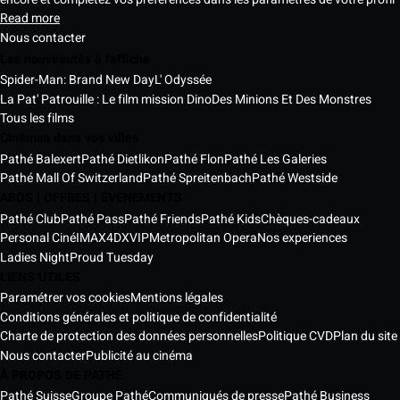
Read more
Nous contacter
Les nouveautés à l'affiche
Spider-Man: Brand New Day
L' Odyssée
La Pat' Patrouille : Le film mission Dino
Des Minions Et Des Monstres
Tous les films
Cinémas dans vos villes
Pathé Balexert
Pathé Dietlikon
Pathé Flon
Pathé Les Galeries
Pathé Mall Of Switzerland
Pathé Spreitenbach
Pathé Westside
ABOS | OFFRES | ÉVÈNEMENTS
Pathé Club
Pathé Pass
Pathé Friends
Pathé Kids
Chèques-cadeaux
Personal Ciné
IMAX
4DX
VIP
Metropolitan Opera
Nos experiences
Ladies Night
Proud Tuesday
LIENS UTILES
Paramétrer vos cookies
Mentions légales
Conditions générales et politique de confidentialité
Charte de protection des données personnelles
Politique CVD
Plan du site
Nous contacter
Publicité au cinéma
À PROPOS DE PATHE
Pathé Suisse
Groupe Pathé
Communiqués de presse
Pathé Business