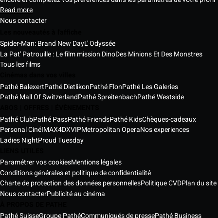
Read more
Nous contacter
Les nouveautés à l'affiche
Spider-Man: Brand New Day
L' Odyssée
La Pat' Patrouille : Le film mission Dino
Des Minions Et Des Monstres
Tous les films
Cinémas dans vos villes
Pathé Balexert
Pathé Dietlikon
Pathé Flon
Pathé Les Galeries
Pathé Mall Of Switzerland
Pathé Spreitenbach
Pathé Westside
ABOS | OFFRES | ÉVÈNEMENTS
Pathé Club
Pathé Pass
Pathé Friends
Pathé Kids
Chèques-cadeaux
Personal Ciné
IMAX
4DX
VIP
Metropolitan Opera
Nos experiences
Ladies Night
Proud Tuesday
LIENS UTILES
Paramétrer vos cookies
Mentions légales
Conditions générales et politique de confidentialité
Charte de protection des données personnelles
Politique CVD
Plan du site
Nous contacter
Publicité au cinéma
À PROPOS DE PATHE
Pathé Suisse
Groupe Pathé
Communiqués de presse
Pathé Business