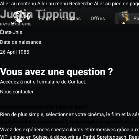
Aller au contenu
Aller au menu
Recherche
Aller au pied de pag
Justin Tipping
Films
Cinémas
Offres
Pa
PAYS D'ORIGINE
États-Unis
Date de naissance
26 April 1985
Vous avez une question ?
Accédez à notre formulaire de Contact.
Nous contacter
Comment réserver votre billet en ligne?
Rien de plus simple, sélectionnez votre cinéma, le film et la s
Quelles sont les expériences & technologies proposées par l
Vivez des expériences spectaculaires et immersives grâce aux 
VIP, unique en Suisse, à découvrir au Pathé Spreitenbach.
Rea