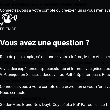
Comment s'inscrire à la newsletter Pathé Suisse?
Connectez-vous à votre compte ou créez-en un si vous n'en av
FR
EN
DE
Vous avez une question ?
Comment réserver votre billet en ligne?
Rien de plus simple, sélectionnez votre cinéma, le film et la s
Quelles sont les expériences & technologies proposées par l
Vivez des expériences spectaculaires et immersives grâce aux 
VIP, unique en Suisse, à découvrir au Pathé Spreitenbach.
Rea
Comment s'inscrire à la newsletter Pathé Suisse?
Connectez-vous à votre compte ou créez-en un si vous n'en av
Nous contacter
Les nouveautés à l'affiche
Spider-Man: Brand New Day
L' Odyssée
La Pat' Patrouille : Le f