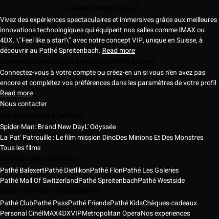
cinémas Pathé Suisse?
Vivez des expériences spectaculaires et immersives grâce aux meilleures
innovations technologiques qui équipent nos salles comme IMAX ou
4DX. \"Feel like a star!\" avec notre concept VIP, unique en Suisse, à
découvrir au Pathé Spreitenbach.
Read more
Comment s'inscrire à la newsletter Pathé Suisse?
Connectez-vous à votre compte ou créez-en un si vous n'en avez pas
encore et complétez vos préférences dans les paramètres de votre profil
Read more
Nous contacter
Les nouveautés à l'affiche
Spider-Man: Brand New Day
L' Odyssée
La Pat' Patrouille : Le film mission Dino
Des Minions Et Des Monstres
Tous les films
Cinémas dans vos villes
Pathé Balexert
Pathé Dietlikon
Pathé Flon
Pathé Les Galeries
Pathé Mall Of Switzerland
Pathé Spreitenbach
Pathé Westside
ABOS | OFFRES | ÉVÈNEMENTS
Pathé Club
Pathé Pass
Pathé Friends
Pathé Kids
Chèques-cadeaux
Personal Ciné
IMAX
4DX
VIP
Metropolitan Opera
Nos experiences