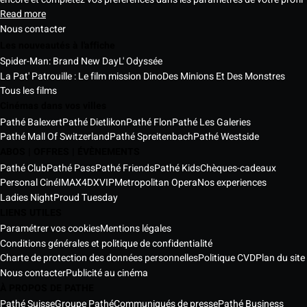
Read more
Nous contacter
Les nouveautés à l'affiche
Spider-Man: Brand New Day
L' Odyssée
La Pat' Patrouille : Le film mission Dino
Des Minions Et Des Monstres
Tous les films
Cinémas dans vos villes
Pathé Balexert
Pathé Dietlikon
Pathé Flon
Pathé Les Galeries
Pathé Mall Of Switzerland
Pathé Spreitenbach
Pathé Westside
ABOS | OFFRES | ÉVÈNEMENTS
Pathé Club
Pathé Pass
Pathé Friends
Pathé Kids
Chèques-cadeaux
Personal Ciné
IMAX
4DX
VIP
Metropolitan Opera
Nos experiences
Ladies Night
Proud Tuesday
LIENS UTILES
Paramétrer vos cookies
Mentions légales
Conditions générales et politique de confidentialité
Charte de protection des données personnelles
Politique CVD
Plan du site
Nous contacter
Publicité au cinéma
À PROPOS DE PATHE
Pathé Suisse
Groupe Pathé
Communiqués de presse
Pathé Business