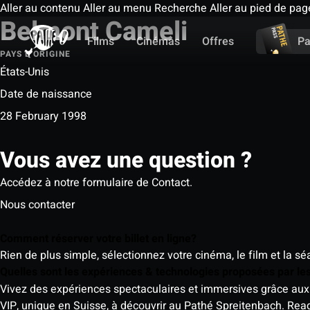
Aller au contenu
Aller au menu
Recherche
Aller au pied de pag
Belmont Cameli
Films
Cinémas
Offres
Pa
PAYS D'ORIGINE
États-Unis
Date de naissance
28 February 1998
Vous avez une question ?
Accédez à notre formulaire de Contact.
Nous contacter
Comment réserver votre billet en ligne?
Rien de plus simple, sélectionnez votre cinéma, le film et la s
Quelles sont les expériences & technologies proposées par l
Vivez des expériences spectaculaires et immersives grâce aux 
VIP, unique en Suisse, à découvrir au Pathé Spreitenbach.
Rea