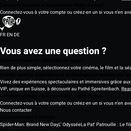
Comment s'inscrire à la newsletter Pathé Suisse?
Connectez-vous à votre compte ou créez-en un si vous n'en av
FR
EN
DE
Vous avez une question ?
Comment réserver votre billet en ligne?
Rien de plus simple, sélectionnez votre cinéma, le film et la s
Quelles sont les expériences & technologies proposées par l
Vivez des expériences spectaculaires et immersives grâce aux 
VIP, unique en Suisse, à découvrir au Pathé Spreitenbach.
Rea
Comment s'inscrire à la newsletter Pathé Suisse?
Connectez-vous à votre compte ou créez-en un si vous n'en av
Nous contacter
Les nouveautés à l'affiche
Spider-Man: Brand New Day
L' Odyssée
La Pat' Patrouille : Le f