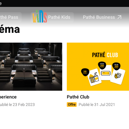
e
Pathé Business
thé Pass
Pathé Kids
inéma
perience
Pathé Club
blié le 23 Feb 2023
Publié le 31 Jul 2021
Offre