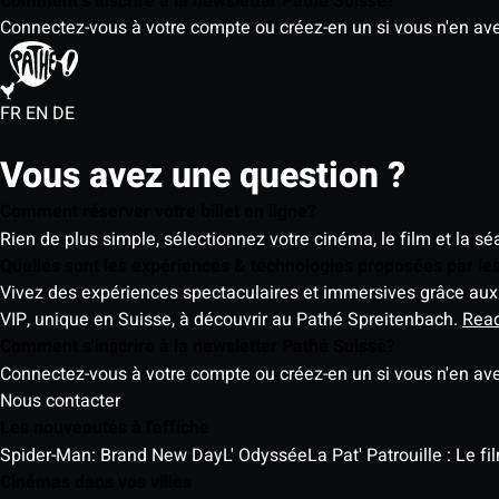
Comment s'inscrire à la newsletter Pathé Suisse?
Connectez-vous à votre compte ou créez-en un si vous n'en av
FR
EN
DE
Vous avez une question ?
Comment réserver votre billet en ligne?
Rien de plus simple, sélectionnez votre cinéma, le film et la s
Quelles sont les expériences & technologies proposées par l
Vivez des expériences spectaculaires et immersives grâce aux 
VIP, unique en Suisse, à découvrir au Pathé Spreitenbach.
Rea
Comment s'inscrire à la newsletter Pathé Suisse?
Connectez-vous à votre compte ou créez-en un si vous n'en av
Nous contacter
Les nouveautés à l'affiche
Spider-Man: Brand New Day
L' Odyssée
La Pat' Patrouille : Le f
Cinémas dans vos villes