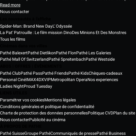
Read more
Nous contacter
Les nouveautés à l'affiche
Spider-Man: Brand New Day
L' Odyssée
La Pat' Patrouille : Le film mission Dino
Des Minions Et Des Monstres
Tous les films
Cinémas dans vos villes
Pathé Balexert
Pathé Dietlikon
Pathé Flon
Pathé Les Galeries
Pathé Mall Of Switzerland
Pathé Spreitenbach
Pathé Westside
ABOS | OFFRES | ÉVÈNEMENTS
Pathé Club
Pathé Pass
Pathé Friends
Pathé Kids
Chèques-cadeaux
Personal Ciné
IMAX
4DX
VIP
Metropolitan Opera
Nos experiences
Ladies Night
Proud Tuesday
LIENS UTILES
Paramétrer vos cookies
Mentions légales
Conditions générales et politique de confidentialité
Charte de protection des données personnelles
Politique CVD
Plan du site
Nous contacter
Publicité au cinéma
À PROPOS DE PATHE
Pathé Suisse
Groupe Pathé
Communiqués de presse
Pathé Business