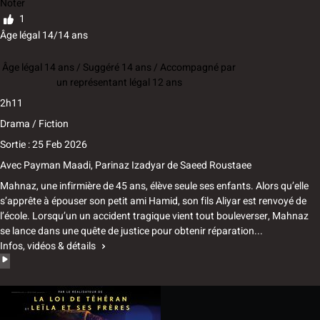
Noter
1
Âge légal 14/14 ans
Âge légal 14 ans / Suggéré 14 ans / Accompagné par
un représentant légal 12 ans
2h11
Drama / Fiction
Sortie : 25 Feb 2026
Avec
Payman Maadi, Parinaz Izadyar
de
Saeed Roustaee
Mahnaz, une infirmière de 45 ans, élève seule ses enfants. Alors qu’elle
s’apprête à épouser son petit ami Hamid, son fils Aliyar est renvoyé de
l’école. Lorsqu’un un accident tragique vient tout bouleverser, Mahnaz
se lance dans une quête de justice pour obtenir réparation...
Infos, vidéos & détails