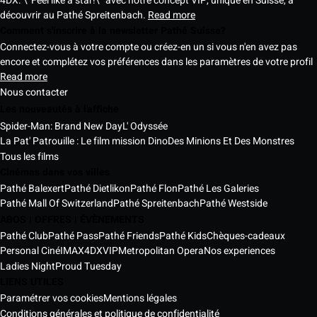
4DX. \"Feel like a star!\" avec notre concept VIP, unique en Suisse, à
découvrir au Pathé Spreitenbach.
Read more
Comment s'inscrire à la newsletter Pathé Suisse?
Connectez-vous à votre compte ou créez-en un si vous n'en avez pas
encore et complétez vos préférences dans les paramètres de votre profil
Read more
Nous contacter
Les nouveautés à l'affiche
Spider-Man: Brand New Day
L' Odyssée
La Pat' Patrouille : Le film mission Dino
Des Minions Et Des Monstres
Tous les films
Cinémas dans vos villes
Pathé Balexert
Pathé Dietlikon
Pathé Flon
Pathé Les Galeries
Pathé Mall Of Switzerland
Pathé Spreitenbach
Pathé Westside
ABOS | OFFRES | ÉVÈNEMENTS
Pathé Club
Pathé Pass
Pathé Friends
Pathé Kids
Chèques-cadeaux
Personal Ciné
IMAX
4DX
VIP
Metropolitan Opera
Nos experiences
Ladies Night
Proud Tuesday
LIENS UTILES
Paramétrer vos cookies
Mentions légales
Conditions générales et politique de confidentialité