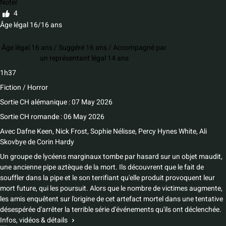
Noter
4
Âge légal 16/16 ans
Âge légal 16 ans / Suggéré 16 ans / Accompagné par
un représentant légal 14 ans
1h37
Fiction / Horror
Sortie CH alémanique : 07 May 2026
Sortie CH romande : 06 May 2026
Avec
Dafne Keen
,
Nick Frost
,
Sophie Nélisse
,
Percy Hynes White
,
Ali
Skovbye
de
Corin Hardy
Un groupe de lycéens marginaux tombe par hasard sur un objet maudit,
une ancienne pipe aztèque de la mort. Ils découvrent que le fait de
souffler dans la pipe et le son terrifiant qu'elle produit provoquent leur
mort future, qui les poursuit. Alors que le nombre de victimes augmente,
les amis enquêtent sur l'origine de cet artefact mortel dans une tentative
désespérée d'arrêter la terrible série d'événements qu'ils ont déclenchée.
Infos, vidéos & détails