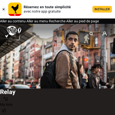
Réservez en toute simplicité
INSTALLER
avec notre app gratuite
Aller au contenu
Aller au menu
Recherche
Aller au pied de page
Relay
Ma liste