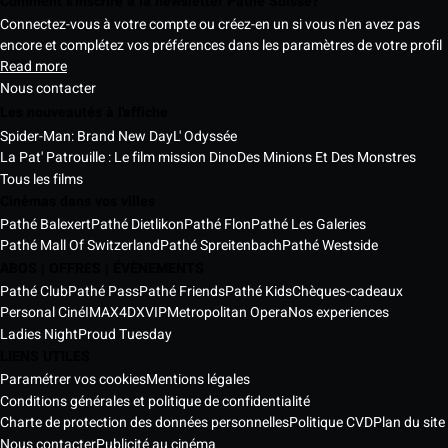
Comment s'inscrire à la newsletter Pathé Suisse?
Connectez-vous à votre compte ou créez-en un si vous n'en avez pas
encore et complétez vos préférences dans les paramètres de votre profil
Read more
Nous contacter
Les nouveautés à l'affiche
Spider-Man: Brand New Day
L' Odyssée
La Pat' Patrouille : Le film mission Dino
Des Minions Et Des Monstres
Tous les films
Cinémas dans vos villes
Pathé Balexert
Pathé Dietlikon
Pathé Flon
Pathé Les Galeries
Pathé Mall Of Switzerland
Pathé Spreitenbach
Pathé Westside
ABOS | OFFRES | ÉVÈNEMENTS
Pathé Club
Pathé Pass
Pathé Friends
Pathé Kids
Chèques-cadeaux
Personal Ciné
IMAX
4DX
VIP
Metropolitan Opera
Nos experiences
Ladies Night
Proud Tuesday
LIENS UTILES
Paramétrer vos cookies
Mentions légales
Conditions générales et politique de confidentialité
Charte de protection des données personnelles
Politique CVD
Plan du site
Nous contacter
Publicité au cinéma