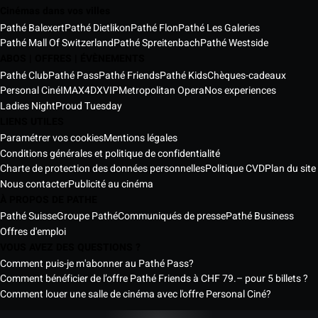
Cinémas dans vos villes
Pathé Balexert
Pathé Dietlikon
Pathé Flon
Pathé Les Galeries
Pathé Mall Of Switzerland
Pathé Spreitenbach
Pathé Westside
ABOS | OFFRES | ÉVÈNEMENTS
Pathé Club
Pathé Pass
Pathé Friends
Pathé Kids
Chèques-cadeaux
Personal Ciné
IMAX
4DX
VIP
Metropolitan Opera
Nos experiences
Ladies Night
Proud Tuesday
LIENS UTILES
Paramétrer vos cookies
Mentions légales
Conditions générales et politique de confidentialité
Charte de protection des données personnelles
Politique CVD
Plan du site
Nous contacter
Publicité au cinéma
À PROPOS DE PATHE
Pathé Suisse
Groupe Pathé
Communiqués de presse
Pathé Business
Offres d'emploi
VOUS AVEZ DES QUESTIONS ?
Comment puis-je m'abonner au Pathé Pass?
Comment bénéficier de l’offre Pathé Friends à CHF 79.– pour 5 billets ?
Comment louer une salle de cinéma avec l'offre Personal Ciné?