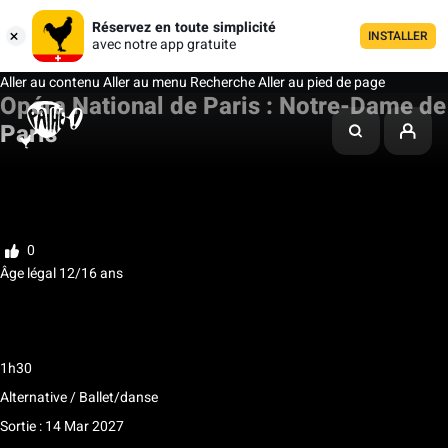
Réservez en toute simplicité
INSTALLER
avec notre app gratuite
Aller au contenu
Aller au menu
Recherche
Aller au pied de page
Opéra National de Paris : Notre-Dame de
Paris
Ma liste
Noter
0
Âge légal 12/16 ans
Âge légal 12 ans / Suggéré 16 ans / Accompagné par
un représentant légal et majeur 10 ans
1h30
Alternative / Ballet/danse
Sortie : 14 Mar 2027