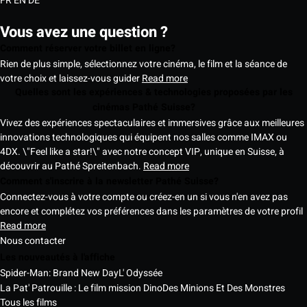
FR
EN
DE
Vous avez une question ?
Comment réserver votre billet en ligne?
Rien de plus simple, sélectionnez votre cinéma, le film et la séance de
votre choix et laissez-vous guider
Read more
Quelles sont les expériences & technologies proposées par les
cinémas Pathé Suisse?
Vivez des expériences spectaculaires et immersives grâce aux meilleures
innovations technologiques qui équipent nos salles comme IMAX ou
4DX. \"Feel like a star!\" avec notre concept VIP, unique en Suisse, à
découvrir au Pathé Spreitenbach.
Read more
Comment s'inscrire à la newsletter Pathé Suisse?
Connectez-vous à votre compte ou créez-en un si vous n'en avez pas
encore et complétez vos préférences dans les paramètres de votre profil
Read more
Nous contacter
Les nouveautés à l'affiche
Spider-Man: Brand New Day
L' Odyssée
La Pat' Patrouille : Le film mission Dino
Des Minions Et Des Monstres
Tous les films