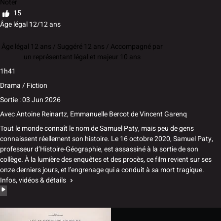
Noter
15
Âge légal 12/12 ans
Âge légal 12 ans / Suggéré 12 ans / Accompagné par
un représentant légal et majeur 10 ans
1h41
Drama / Fiction
Sortie : 03 Jun 2026
Avec
Antoine Reinartz
,
Emmanuelle Bercot
de
Vincent Garenq
Tout le monde connaît le nom de Samuel Paty, mais peu de gens
connaissent réellement son histoire. Le 16 octobre 2020, Samuel Paty,
professeur d’Histoire-Géographie, est assassiné à la sortie de son
collège. À la lumière des enquêtes et des procès, ce film revient sur ses
onze derniers jours, et l’engrenage qui a conduit à sa mort tragique.
Infos, vidéos & détails