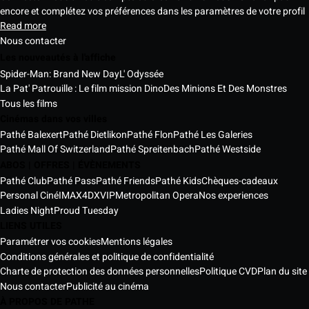
encore et complétez vos préférences dans les paramètres de votre profil
Read more
Nous contacter
Les nouveautés à l'affiche
Spider-Man: Brand New Day
L' Odyssée
La Pat' Patrouille : Le film mission Dino
Des Minions Et Des Monstres
Tous les films
Cinémas dans vos villes
Pathé Balexert
Pathé Dietlikon
Pathé Flon
Pathé Les Galeries
Pathé Mall Of Switzerland
Pathé Spreitenbach
Pathé Westside
ABOS | OFFRES | ÉVÈNEMENTS
Pathé Club
Pathé Pass
Pathé Friends
Pathé Kids
Chèques-cadeaux
Personal Ciné
IMAX
4DX
VIP
Metropolitan Opera
Nos experiences
Ladies Night
Proud Tuesday
LIENS UTILES
Paramétrer vos cookies
Mentions légales
Conditions générales et politique de confidentialité
Charte de protection des données personnelles
Politique CVD
Plan du site
Nous contacter
Publicité au cinéma
À PROPOS DE PATHE