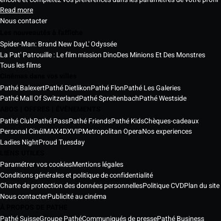
Read more
Nous contacter
Les nouveautés à l'affiche
Spider-Man: Brand New Day
L' Odyssée
La Pat' Patrouille : Le film mission Dino
Des Minions Et Des Monstres
Tous les films
Cinémas dans vos villes
Pathé Balexert
Pathé Dietlikon
Pathé Flon
Pathé Les Galeries
Pathé Mall Of Switzerland
Pathé Spreitenbach
Pathé Westside
ABOS | OFFRES | ÉVÈNEMENTS
Pathé Club
Pathé Pass
Pathé Friends
Pathé Kids
Chèques-cadeaux
Personal Ciné
IMAX
4DX
VIP
Metropolitan Opera
Nos experiences
Ladies Night
Proud Tuesday
LIENS UTILES
Paramétrer vos cookies
Mentions légales
Conditions générales et politique de confidentialité
Charte de protection des données personnelles
Politique CVD
Plan du site
Nous contacter
Publicité au cinéma
À PROPOS DE PATHE
Pathé Suisse
Groupe Pathé
Communiqués de presse
Pathé Business