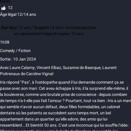
Noter
12
Âge légal 12/14 ans
Âge légal 12 ans / Suggéré 14 ans / Accompagné par
un représentant légal et majeur 10 ans
1h38
Comedy / Fiction
Sortie : 10 Jan 2024
Avec
Laure Calamy, Vincent Elbaz, Suzanne de Baecque, Laurent
Poitrenaux
de
Caroline Vignal
Iris répond "Pas", à l’ostéopathe quand il lui demande comment ça se
passe avec son mari. Cet aveu échappe à Iris, il la surprend elle-même, il
la bouleverse, comme une brutale prise de conscience : depuis combien
de temps n’a-t-elle pas fait l’amour ? Pourtant, tout va bien : Iris a un mari
qui semble n’avoir aucun défaut, deux filles formidables, un cabinet
dentaire où les patients se succèdent sans temps mort, un bel
appartement dans un quartier qu’elle adore, des amis qui lui
ressemblent… Et bientôt 50 ans. C’est une inconnue qui lui souffle l’idée :