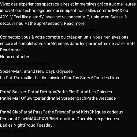
Vivez des expériences spectaculaires et immersives grâce aux meilleures
innovations technologiques qui équipent nos salles comme IMAX ou
4DX. \"Feel like a star!\" avec notre concept VIP, unique en Suisse, à
découvrir au Pathé Spreitenbach.
Read more
Comment s'inscrire à la newsletter Pathé Suisse?
Connectez-vous à votre compte ou créez-en un si vous n'en avez pas
encore et complétez vos préférences dans les paramètres de votre profil
Read more
Nous contacter
Les nouveautés à l'affiche
Spider-Man: Brand New Day
L' Odyssée
La Pat' Patrouille : Le film mission Dino
Toy Story 5
Tous les films
Cinémas dans vos villes
Pathé Balexert
Pathé Dietlikon
Pathé Flon
Pathé Les Galeries
Pathé Mall Of Switzerland
Pathé Spreitenbach
Pathé Westside
ABOS | OFFRES | ÉVÈNEMENTS
Pathé Club
Pathé Pass
Pathé Friends
Pathé Kids
Chèques-cadeaux
Personal Ciné
IMAX
4DX
VIP
Metropolitan Opera
Nos experiences
Ladies Night
Proud Tuesday
LIENS UTILES