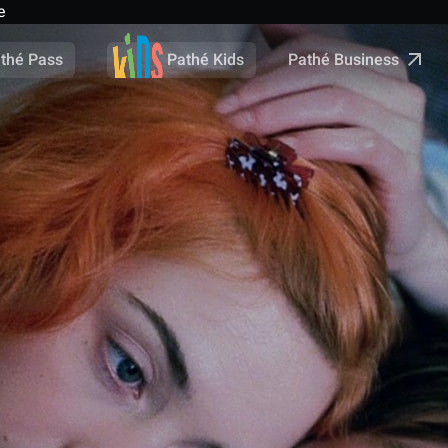
e
Pathé Business
thé Pass
Pathé Kids