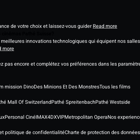
éance de votre choix et laissez-vous guider
Read more
es cinémas Pathé Suisse?
meilleures innovations technologiques qui équipent nos salles
d more
ez pas encore et complétez vos préférences dans les paramètre
ilm mission Dino
Des Minions Et Des Monstres
Tous les films
thé Mall Of Switzerland
Pathé Spreitenbach
Pathé Westside
ux
Personal Ciné
IMAX
4DX
VIP
Metropolitan Opera
Nos experienc
t politique de confidentialité
Charte de protection des données