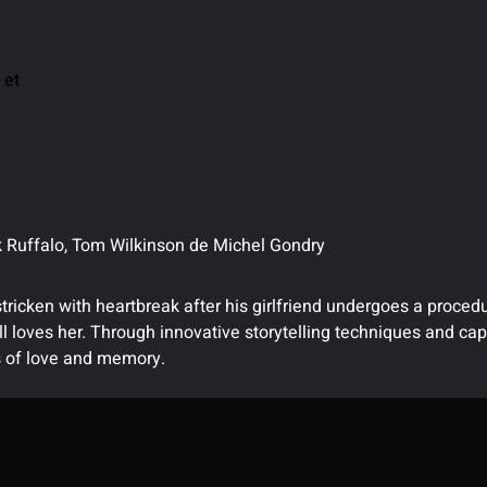
 et
k Ruffalo, Tom Wilkinson
de
Michel Gondry
 stricken with heartbreak after his girlfriend undergoes a proc
ll loves her. Through innovative storytelling techniques and ca
s of love and memory.