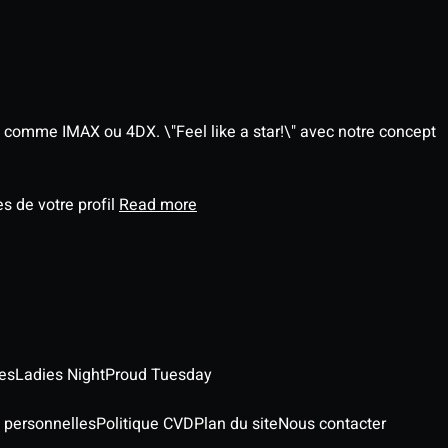
 comme IMAX ou 4DX. \"Feel like a star!\" avec notre concept
s de votre profil
Read more
es
Ladies Night
Proud Tuesday
 personnelles
Politique CVD
Plan du site
Nous contacter