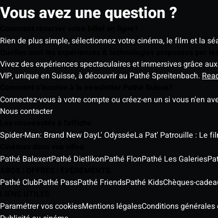
Vous avez une question ?
Comment réserver votre billet en ligne?
Rien de plus simple, sélectionnez votre cinéma, le film et la s
Quelles sont les expériences & technologies proposées par l
Vivez des expériences spectaculaires et immersives grâce aux 
VIP, unique en Suisse, à découvrir au Pathé Spreitenbach.
Rea
Comment s'inscrire à la newsletter Pathé Suisse?
Connectez-vous à votre compte ou créez-en un si vous n'en av
Nous contacter
Les nouveautés à l'affiche
Spider-Man: Brand New Day
L' Odyssée
La Pat' Patrouille : Le f
Cinémas dans vos villes
Pathé Balexert
Pathé Dietlikon
Pathé Flon
Pathé Les Galeries
Pa
ABOS | OFFRES | ÉVÈNEMENTS
Pathé Club
Pathé Pass
Pathé Friends
Pathé Kids
Chèques-cadea
LIENS UTILES
Paramétrer vos cookies
Mentions légales
Conditions générales e