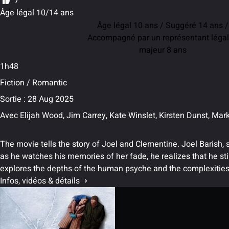
7
Âge légal 10/14 ans
Âge légal 10 ans / Suggéré 14 ans /
Accompagné par un représentant légal
majeur 8 ans
1h48
Fiction / Romantic
Sortie : 28 Aug 2025
Avec
Elijah Wood, Jim Carrey, Kate Winslet, Kirsten Dunst, Mar
The movie tells the story of Joel and Clementine. Joel Barish,
as he watches his memories of her fade, he realizes that he sti
explores the depths of the human psyche and the complexitie
Infos, vidéos & détails