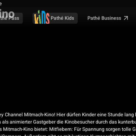
e
ino
Pathé Business
thé Pass
Pathé Kids
ns
ey Channel Mitmach-Kino! Hier dürfen Kinder eine Stunde lang l
us als animierter Gastgeber die Kinobesucher durch das kunter
es Mitmach-Kino bietet: Mitfiebern: Für Spannung sorgen tolle 