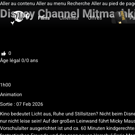
Aller au contenu
Aller au menu
Recherche
Aller au pied de pag
Disney Channel Mitmachk
Films
Cinémas
Offres
Pa
Ma liste
Noter
0
Âge légal 0/0 ans
Âge légal 0 ans / Suggéré 0 ans /
Accompagné par un représentant légal 0 a
1h00
Animation
Sortie : 07 Feb 2026
Kino bedeutet Licht aus, Ruhe und Stillsitzen? Nicht beim Disn
nur nicht leise sein! Auf der großen Leinwand führt Micky Ma
Vorschulalter ausgerichtet ist und ca. 60 Minuten kindgerecht