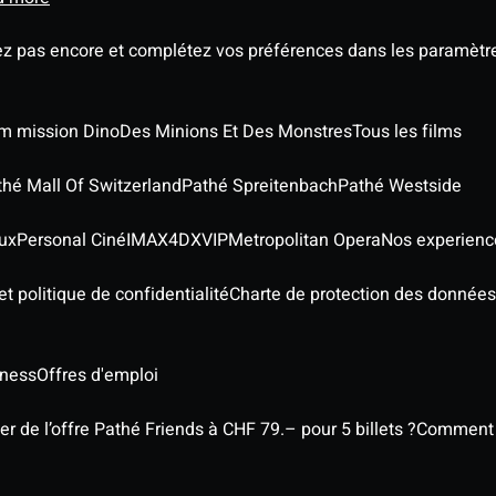
ez pas encore et complétez vos préférences dans les paramètre
ilm mission Dino
Des Minions Et Des Monstres
Tous les films
thé Mall Of Switzerland
Pathé Spreitenbach
Pathé Westside
ux
Personal Ciné
IMAX
4DX
VIP
Metropolitan Opera
Nos experienc
t politique de confidentialité
Charte de protection des données
iness
Offres d'emploi
 de l’offre Pathé Friends à CHF 79.– pour 5 billets ?
Comment l