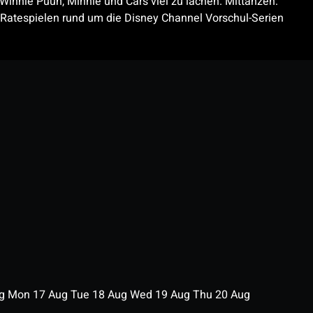
innie Puuh, Minnie und Cars viel zu lachen. Mittanzen:
Ratespielen rund um die Disney Channel Vorschul-Serien
ug
Mon
17
Aug
Tue
18
Aug
Wed
19
Aug
Thu
20
Aug