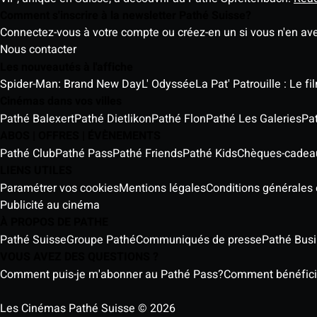
Comment s'inscrire à la newsletter Pathé Suisse?
Connectez-vous à votre compte ou créez-en un si vous n'en av
Nous contacter
Les nouveautés à l'affiche
Spider-Man: Brand New Day
L' Odyssée
La Pat' Patrouille : Le f
Cinémas dans vos villes
Pathé Balexert
Pathé Dietlikon
Pathé Flon
Pathé Les Galeries
Pa
ABOS | OFFRES | ÉVÈNEMENTS
Pathé Club
Pathé Pass
Pathé Friends
Pathé Kids
Chèques-cadea
LIENS UTILES
Paramétrer vos cookies
Mentions légales
Conditions générales e
Publicité au cinéma
À PROPOS DE PATHE
Pathé Suisse
Groupe Pathé
Communiqués de presse
Pathé Bus
VOUS AVEZ DES QUESTIONS ?
Comment puis-je m'abonner au Pathé Pass?
Comment bénéficier
Les Cinémas Pathé Suisse © 2026