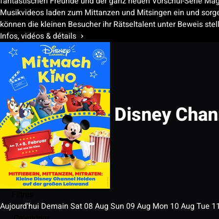
fantastischen Freunde und der ganz neuen Vorschul-Serie Magi
Musikvideos laden zum Mittanzen und Mitsingen ein und sorge
können die kleinen Besucher ihr Rätseltalent unter Beweis stel
Infos, vidéos & détails
Disney Chan
Filtres
Aujourd'hui
Demain
Sat
08
Aug
Sun
09
Aug
Mon
10
Aug
Tue
1
Calendrier