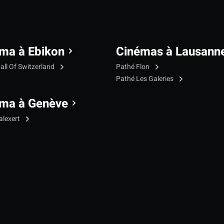
ma à Ebikon
Cinémas à Lausann
all Of Switzerland
Pathé Flon
Pathé Les Galeries
ma à Genève
alexert