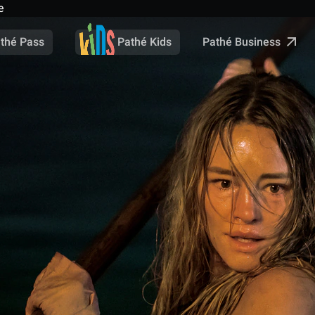
e
Pathé Business
thé Pass
Pathé Kids