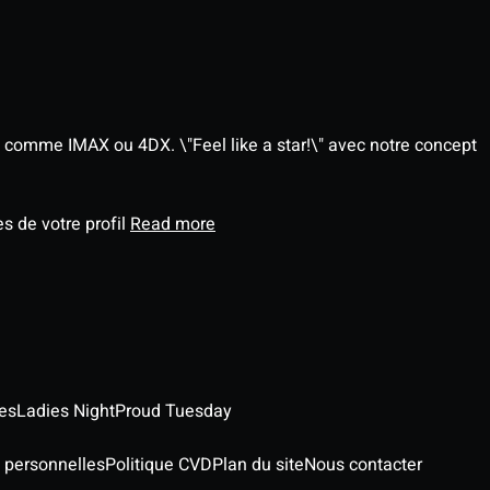
 comme IMAX ou 4DX. \"Feel like a star!\" avec notre concept
s de votre profil
Read more
es
Ladies Night
Proud Tuesday
 personnelles
Politique CVD
Plan du site
Nous contacter