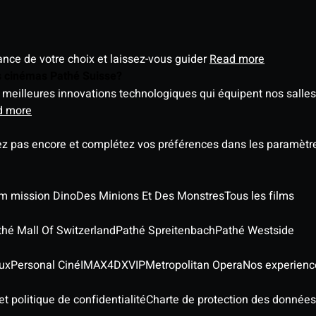
éance de votre choix et laissez-vous guider
Read more
es cinémas Pathé Suisse?
meilleures innovations technologiques qui équipent nos salles
d more
ez pas encore et complétez vos préférences dans les paramètre
ilm mission Dino
Des Minions Et Des Monstres
Tous les films
thé Mall Of Switzerland
Pathé Spreitenbach
Pathé Westside
ux
Personal Ciné
IMAX
4DX
VIP
Metropolitan Opera
Nos experienc
t politique de confidentialité
Charte de protection des données