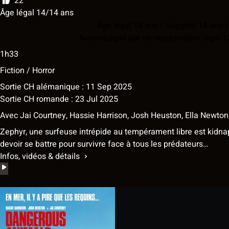
22
Âge légal 14/14 ans
Âge légal 14 ans / Suggéré 14 ans /
Accompagné par un représentant légal 1
1h33
Fiction / Horror
Sortie CH alémanique : 11 Sep 2025
Sortie CH romande : 23 Jul 2025
Avec
Jai Courtney, Hassie Harrison, Josh Heuston, Ella Newto
Zephyr, une surfeuse intrépide au tempérament libre est kidnap
devoir se battre pour survivre face à tous les prédateurs…
Infos, vidéos & détails