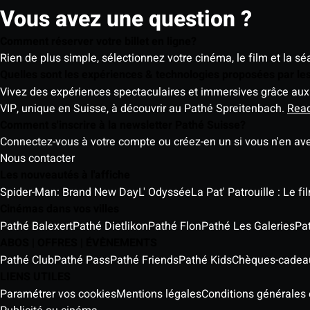
Vous avez une question ?
Comment réserver votre billet en ligne?
Rien de plus simple, sélectionnez votre cinéma, le film et la s
Quelles sont les expériences & technologies proposées par l
Vivez des expériences spectaculaires et immersives grâce aux 
VIP, unique en Suisse, à découvrir au Pathé Spreitenbach.
Rea
Comment s'inscrire à la newsletter Pathé Suisse?
Connectez-vous à votre compte ou créez-en un si vous n'en av
Nous contacter
Les nouveautés à l'affiche
Spider-Man: Brand New Day
L' Odyssée
La Pat' Patrouille : Le f
Cinémas dans vos villes
Pathé Balexert
Pathé Dietlikon
Pathé Flon
Pathé Les Galeries
Pa
ABOS | OFFRES | ÉVÈNEMENTS
Pathé Club
Pathé Pass
Pathé Friends
Pathé Kids
Chèques-cadea
LIENS UTILES
Paramétrer vos cookies
Mentions légales
Conditions générales e