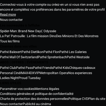
Connectez-vous à votre compte ou créez-en un si vous n'en avez pas
encore et complétez vos préférences dans les paramètres de votre profil
Read more
Nous contacter
Les nouveautés à l'affiche
Spider-Man: Brand New Day
L' Odyssée
La Pat' Patrouille : Le film mission Dino
Des Minions Et Des Monstres
Tous les films
Cinémas dans vos villes
Pathé Balexert
Pathé Dietlikon
Pathé Flon
Pathé Les Galeries
Pathé Mall Of Switzerland
Pathé Spreitenbach
Pathé Westside
ABOS | OFFRES | ÉVÈNEMENTS
Pathé Club
Pathé Pass
Pathé Friends
Pathé Kids
Chèques-cadeaux
Personal Ciné
IMAX
4DX
VIP
Metropolitan Opera
Nos experiences
Ladies Night
Proud Tuesday
LIENS UTILES
Paramétrer vos cookies
Mentions légales
Conditions générales et politique de confidentialité
Charte de protection des données personnelles
Politique CVD
Plan du site
Nous contacter
Publicité au cinéma