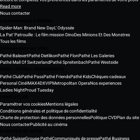
Read more
Nous contacter
Les nouveautés à l'affiche
Spider-Man: Brand New Day
L' Odyssée
La Pat' Patrouille : Le film mission Dino
Des Minions Et Des Monstres
Tous les films
Cinémas dans vos villes
Pathé Balexert
Pathé Dietlikon
Pathé Flon
Pathé Les Galeries
Pathé Mall Of Switzerland
Pathé Spreitenbach
Pathé Westside
ABOS | OFFRES | ÉVÈNEMENTS
Pathé Club
Pathé Pass
Pathé Friends
Pathé Kids
Chèques-cadeaux
Personal Ciné
IMAX
4DX
VIP
Metropolitan Opera
Nos experiences
Ladies Night
Proud Tuesday
LIENS UTILES
Paramétrer vos cookies
Mentions légales
Conditions générales et politique de confidentialité
Charte de protection des données personnelles
Politique CVD
Plan du site
Nous contacter
Publicité au cinéma
À PROPOS DE PATHE
Pathé Suisse
Groupe Pathé
Communiqués de presse
Pathé Business