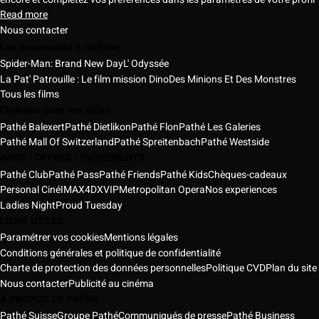
Read more
Nous contacter
Les nouveautés à l'affiche
Spider-Man: Brand New Day
L' Odyssée
La Pat' Patrouille : Le film mission Dino
Des Minions Et Des Monstres
Tous les films
Cinémas dans vos villes
Pathé Balexert
Pathé Dietlikon
Pathé Flon
Pathé Les Galeries
Pathé Mall Of Switzerland
Pathé Spreitenbach
Pathé Westside
ABOS | OFFRES | ÉVÈNEMENTS
Pathé Club
Pathé Pass
Pathé Friends
Pathé Kids
Chèques-cadeaux
Personal Ciné
IMAX
4DX
VIP
Metropolitan Opera
Nos experiences
Ladies Night
Proud Tuesday
LIENS UTILES
Paramétrer vos cookies
Mentions légales
Conditions générales et politique de confidentialité
Charte de protection des données personnelles
Politique CVD
Plan du site
Nous contacter
Publicité au cinéma
À PROPOS DE PATHE
Pathé Suisse
Groupe Pathé
Communiqués de presse
Pathé Business