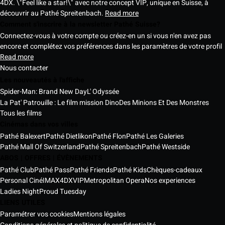
4DX. \"Feel like a star!\" avec notre concept VIP, unique en Suisse, à
découvrir au Pathé Spreitenbach.
Read more
Comment s'inscrire à la newsletter Pathé Suisse?
Connectez-vous à votre compte ou créez-en un si vous n'en avez pas
encore et complétez vos préférences dans les paramètres de votre profil
Read more
Nous contacter
Les nouveautés à l'affiche
Spider-Man: Brand New Day
L' Odyssée
La Pat' Patrouille : Le film mission Dino
Des Minions Et Des Monstres
Tous les films
Cinémas dans vos villes
Pathé Balexert
Pathé Dietlikon
Pathé Flon
Pathé Les Galeries
Pathé Mall Of Switzerland
Pathé Spreitenbach
Pathé Westside
ABOS | OFFRES | ÉVÈNEMENTS
Pathé Club
Pathé Pass
Pathé Friends
Pathé Kids
Chèques-cadeaux
Personal Ciné
IMAX
4DX
VIP
Metropolitan Opera
Nos experiences
Ladies Night
Proud Tuesday
LIENS UTILES
Paramétrer vos cookies
Mentions légales