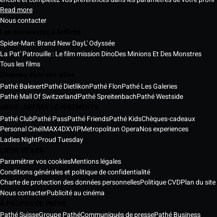
Read more
Nous contacter
Les nouveautés à l'affiche
Spider-Man: Brand New Day
L' Odyssée
La Pat' Patrouille : Le film mission Dino
Des Minions Et Des Monstres
Tous les films
Cinémas dans vos villes
Pathé Balexert
Pathé Dietlikon
Pathé Flon
Pathé Les Galeries
Pathé Mall Of Switzerland
Pathé Spreitenbach
Pathé Westside
ABOS | OFFRES | ÉVÈNEMENTS
Pathé Club
Pathé Pass
Pathé Friends
Pathé Kids
Chèques-cadeaux
Personal Ciné
IMAX
4DX
VIP
Metropolitan Opera
Nos experiences
Ladies Night
Proud Tuesday
LIENS UTILES
Paramétrer vos cookies
Mentions légales
Conditions générales et politique de confidentialité
Charte de protection des données personnelles
Politique CVD
Plan du site
Nous contacter
Publicité au cinéma
À PROPOS DE PATHE
Pathé Suisse
Groupe Pathé
Communiqués de presse
Pathé Business