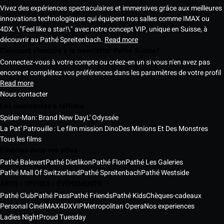
Vivez des expériences spectaculaires et immersives grâce aux meilleures
innovations technologiques qui équipent nos salles comme IMAX ou
4DX. \"Feel like a star!\" avec notre concept VIP, unique en Suisse, à
découvrir au Pathé Spreitenbach.
Read more
Comment s'inscrire à la newsletter Pathé Suisse?
Connectez-vous à votre compte ou créez-en un si vous n'en avez pas
encore et complétez vos préférences dans les paramètres de votre profil
Read more
Nous contacter
Les nouveautés à l'affiche
Spider-Man: Brand New Day
L' Odyssée
La Pat' Patrouille : Le film mission Dino
Des Minions Et Des Monstres
Tous les films
Cinémas dans vos villes
Pathé Balexert
Pathé Dietlikon
Pathé Flon
Pathé Les Galeries
Pathé Mall Of Switzerland
Pathé Spreitenbach
Pathé Westside
ABOS | OFFRES | ÉVÈNEMENTS
Pathé Club
Pathé Pass
Pathé Friends
Pathé Kids
Chèques-cadeaux
Personal Ciné
IMAX
4DX
VIP
Metropolitan Opera
Nos experiences
Ladies Night
Proud Tuesday