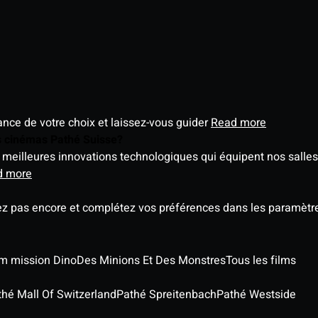
éance de votre choix et laissez-vous guider
Read more
es cinémas Pathé Suisse?
meilleures innovations technologiques qui équipent nos salles
d more
ez pas encore et complétez vos préférences dans les paramètre
ilm mission Dino
Des Minions Et Des Monstres
Tous les films
thé Mall Of Switzerland
Pathé Spreitenbach
Pathé Westside