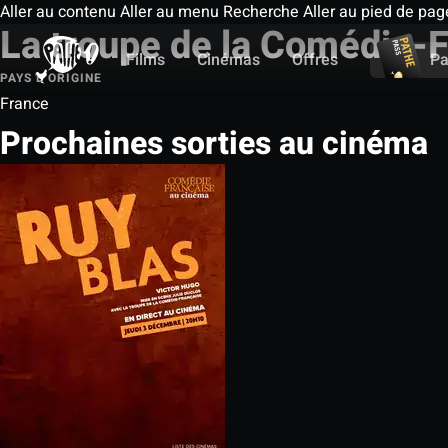
Aller au contenu
Aller au menu
Recherche
Aller au pied de pag
La troupe de la Comédie-
Films
Cinémas
Offres
Pa
PAYS D'ORIGINE
France
Prochaines sorties au cinéma