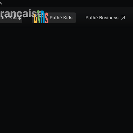
e
Française
Pathé Business
thé Pass
Pathé Kids