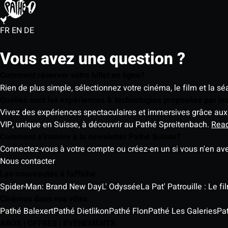
FR
EN
DE
Vous avez une question ?
Comment réserver votre billet en ligne?
Rien de plus simple, sélectionnez votre cinéma, le film et la s
Quelles sont les expériences & technologies proposées par l
Vivez des expériences spectaculaires et immersives grâce aux 
VIP, unique en Suisse, à découvrir au Pathé Spreitenbach.
Rea
Comment s'inscrire à la newsletter Pathé Suisse?
Connectez-vous à votre compte ou créez-en un si vous n'en av
Nous contacter
Les nouveautés à l'affiche
Spider-Man: Brand New Day
L' Odyssée
La Pat' Patrouille : Le f
Cinémas dans vos villes
Pathé Balexert
Pathé Dietlikon
Pathé Flon
Pathé Les Galeries
Pa
ABOS | OFFRES | ÉVÈNEMENTS