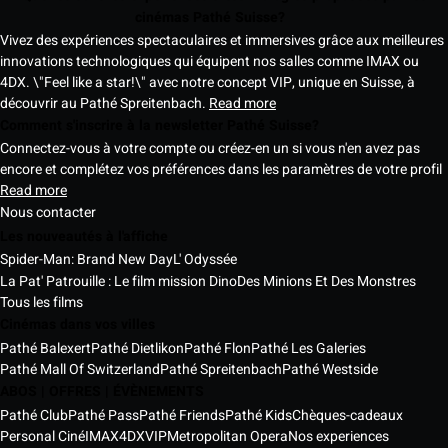
cinémas Pathé Suisse?
Vivez des expériences spectaculaires et immersives grâce aux meilleures
innovations technologiques qui équipent nos salles comme IMAX ou
4DX. \"Feel like a star!\" avec notre concept VIP, unique en Suisse, à
découvrir au Pathé Spreitenbach.
Read more
Comment s'inscrire à la newsletter Pathé Suisse?
Connectez-vous à votre compte ou créez-en un si vous n'en avez pas
encore et complétez vos préférences dans les paramètres de votre profil
Read more
Nous contacter
Les nouveautés à l'affiche
Spider-Man: Brand New Day
L' Odyssée
La Pat' Patrouille : Le film mission Dino
Des Minions Et Des Monstres
Tous les films
Cinémas dans vos villes
Pathé Balexert
Pathé Dietlikon
Pathé Flon
Pathé Les Galeries
Pathé Mall Of Switzerland
Pathé Spreitenbach
Pathé Westside
ABOS | OFFRES | ÉVÈNEMENTS
Pathé Club
Pathé Pass
Pathé Friends
Pathé Kids
Chèques-cadeaux
Personal Ciné
IMAX
4DX
VIP
Metropolitan Opera
Nos experiences