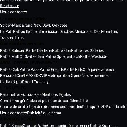
Read more
Nous contacter
Les nouveautés à l'affiche
Spider-Man: Brand New Day
L' Odyssée
La Pat' Patrouille : Le film mission Dino
Des Minions Et Des Monstres
Tous les films
Cinémas dans vos villes
Pathé Balexert
Pathé Dietlikon
Pathé Flon
Pathé Les Galeries
Pathé Mall Of Switzerland
Pathé Spreitenbach
Pathé Westside
ABOS | OFFRES | ÉVÈNEMENTS
Pathé Club
Pathé Pass
Pathé Friends
Pathé Kids
Chèques-cadeaux
Personal Ciné
IMAX
4DX
VIP
Metropolitan Opera
Nos experiences
Ladies Night
Proud Tuesday
LIENS UTILES
Paramétrer vos cookies
Mentions légales
Conditions générales et politique de confidentialité
Charte de protection des données personnelles
Politique CVD
Plan du site
Nous contacter
Publicité au cinéma
À PROPOS DE PATHE
Pathé Suisse
Groupe Pathé
Communiqués de presse
Pathé Business