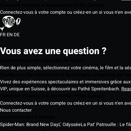
Comment s'inscrire à la newsletter Pathé Suisse?
Connectez-vous à votre compte ou créez-en un si vous n'en av
FR
EN
DE
Vous avez une question ?
Comment réserver votre billet en ligne?
Rien de plus simple, sélectionnez votre cinéma, le film et la s
Quelles sont les expériences & technologies proposées par l
Vivez des expériences spectaculaires et immersives grâce aux 
VIP, unique en Suisse, à découvrir au Pathé Spreitenbach.
Rea
Comment s'inscrire à la newsletter Pathé Suisse?
Connectez-vous à votre compte ou créez-en un si vous n'en av
Nous contacter
Les nouveautés à l'affiche
Spider-Man: Brand New Day
L' Odyssée
La Pat' Patrouille : Le f