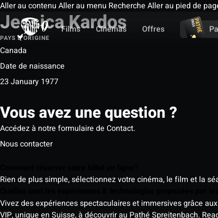
Aller au contenu
Aller au menu
Recherche
Aller au pied de pag
Jessica Kardos
Films
Cinémas
Offres
Pa
PAYS D'ORIGINE
Canada
Date de naissance
23 January 1977
Vous avez une question ?
Accédez à notre formulaire de Contact.
Nous contacter
Comment réserver votre billet en ligne?
Rien de plus simple, sélectionnez votre cinéma, le film et la s
Quelles sont les expériences & technologies proposées par l
Vivez des expériences spectaculaires et immersives grâce aux 
VIP, unique en Suisse, à découvrir au Pathé Spreitenbach.
Rea