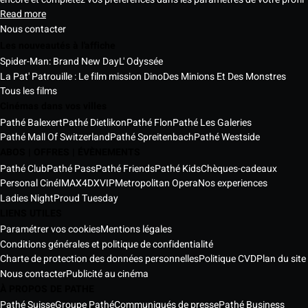
Read more
Nous contacter
Les nouveautés à l'affiche
Spider-Man: Brand New Day
L' Odyssée
La Pat' Patrouille : Le film mission Dino
Des Minions Et Des Monstres
Tous les films
Cinémas dans vos villes
Pathé Balexert
Pathé Dietlikon
Pathé Flon
Pathé Les Galeries
Pathé Mall Of Switzerland
Pathé Spreitenbach
Pathé Westside
ABOS | OFFRES | ÉVÈNEMENTS
Pathé Club
Pathé Pass
Pathé Friends
Pathé Kids
Chèques-cadeaux
Personal Ciné
IMAX
4DX
VIP
Metropolitan Opera
Nos experiences
Ladies Night
Proud Tuesday
LIENS UTILES
Paramétrer vos cookies
Mentions légales
Conditions générales et politique de confidentialité
Charte de protection des données personnelles
Politique CVD
Plan du site
Nous contacter
Publicité au cinéma
À PROPOS DE PATHE
Pathé Suisse
Groupe Pathé
Communiqués de presse
Pathé Business