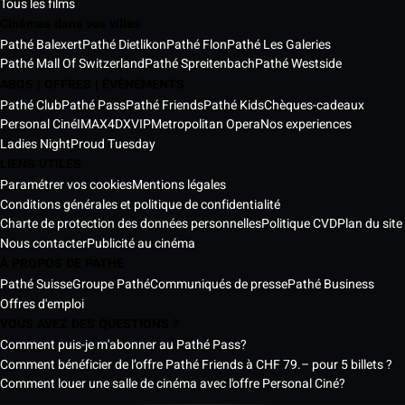
Tous les films
Cinémas dans vos villes
Pathé Balexert
Pathé Dietlikon
Pathé Flon
Pathé Les Galeries
Pathé Mall Of Switzerland
Pathé Spreitenbach
Pathé Westside
ABOS | OFFRES | ÉVÈNEMENTS
Pathé Club
Pathé Pass
Pathé Friends
Pathé Kids
Chèques-cadeaux
Personal Ciné
IMAX
4DX
VIP
Metropolitan Opera
Nos experiences
Ladies Night
Proud Tuesday
LIENS UTILES
Paramétrer vos cookies
Mentions légales
Conditions générales et politique de confidentialité
Charte de protection des données personnelles
Politique CVD
Plan du site
Nous contacter
Publicité au cinéma
À PROPOS DE PATHE
Pathé Suisse
Groupe Pathé
Communiqués de presse
Pathé Business
Offres d'emploi
VOUS AVEZ DES QUESTIONS ?
Comment puis-je m'abonner au Pathé Pass?
Comment bénéficier de l’offre Pathé Friends à CHF 79.– pour 5 billets ?
Comment louer une salle de cinéma avec l'offre Personal Ciné?