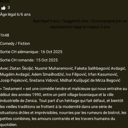
Noter
3
Âge légal 6/6 ans
Âge légal 6 ans / Suggéré 6 ans / Accompagné par un
représentant légal et majeur 4 ans
1h48
Comedy / Fiction
Sortie CH alémanique : 16 Oct 2025
Sortie CH romande : 15 Oct 2025
Avec
Zlatan Školjić, Nusmir Muharemović, Faketa Salihbegović Avdagić,
Mugdim Avdagić, Adem Smailhodžić, Ivo Filipović, Irfan Kasumović,
Josip Pejaković, Snežana Vidović, Midhat Kušljugić
de
Mirza Begović
« Testament » est une comédie tendre et malicieuse qui nous entraîne au
début des années 1990, entre un petit village bosniaque et la ville
industrielle de Zenica. Tout part d’un héritage qui fait défaut, et bientôt
les vieilles traditions se frottent à la modernité dans une série de
situations drôles et imprévisibles, nourries par les rumeurs de bistrot, les
petites combines, les amours contrariés et les travers humains du
quotidien.