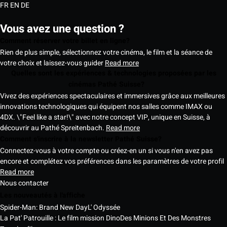
FR
EN
DE
Vous avez une question ?
Comment réserver votre billet en ligne?
Rien de plus simple, sélectionnez votre cinéma, le film et la séance de
votre choix et laissez-vous guider
Read more
Quelles sont les expériences & technologies proposées par les
cinémas Pathé Suisse?
Vivez des expériences spectaculaires et immersives grâce aux meilleures
innovations technologiques qui équipent nos salles comme IMAX ou
4DX. \"Feel like a star!\" avec notre concept VIP, unique en Suisse, à
découvrir au Pathé Spreitenbach.
Read more
Comment s'inscrire à la newsletter Pathé Suisse?
Connectez-vous à votre compte ou créez-en un si vous n'en avez pas
encore et complétez vos préférences dans les paramètres de votre profil
Read more
Nous contacter
Les nouveautés à l'affiche
Spider-Man: Brand New Day
L' Odyssée
La Pat' Patrouille : Le film mission Dino
Des Minions Et Des Monstres