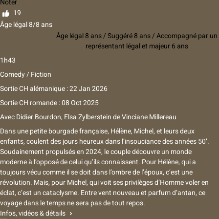
Noter
19
Âge légal 8/8 ans
Âge légal 8 ans / Suggéré 8 ans / Accompagné par un
représentant légal et majeur 6 ans
1h43
Comedy / Fiction
Sortie CH alémanique : 22 Jan 2026
Sortie CH romande : 08 Oct 2025
Avec
Didier Bourdon, Elsa Zylberstein
de
Vinciane Millereau
Dans une petite bourgade française, Hélène, Michel, et leurs deux
enfants, coulent des jours heureux dans l’insouciance des années 50’.
Soudainement propulsés en 2024, le couple découvre un monde
moderne à l’opposé de celui qu’ils connaissent. Pour Hélène, qui a
toujours vécu comme il se doit dans l’ombre de l’époux, c’est une
révolution. Mais, pour Michel, qui voit ses privilèges d’Homme voler en
éclat, c’est un cataclysme. Entre vent nouveau et parfum d’antan, ce
voyage dans le temps ne sera pas de tout repos.
Infos, vidéos & détails