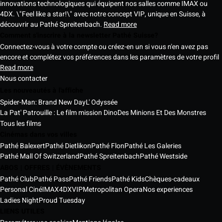
innovations technologiques qui équipent nos salles comme IMAX ou
4DX. \"Feel like a star!\" avec notre concept VIP, unique en Suisse, à
découvrir au Pathé Spreitenbach.
Read more
Comment s'inscrire à la newsletter Pathé Suisse?
Connectez-vous à votre compte ou créez-en un si vous n'en avez pas
encore et complétez vos préférences dans les paramètres de votre profil
Read more
Nous contacter
Les nouveautés à l'affiche
Spider-Man: Brand New Day
L' Odyssée
La Pat' Patrouille : Le film mission Dino
Des Minions Et Des Monstres
Tous les films
Cinémas dans vos villes
Pathé Balexert
Pathé Dietlikon
Pathé Flon
Pathé Les Galeries
Pathé Mall Of Switzerland
Pathé Spreitenbach
Pathé Westside
ABOS | OFFRES | ÉVÈNEMENTS
Pathé Club
Pathé Pass
Pathé Friends
Pathé Kids
Chèques-cadeaux
Personal Ciné
IMAX
4DX
VIP
Metropolitan Opera
Nos experiences
Ladies Night
Proud Tuesday
LIENS UTILES