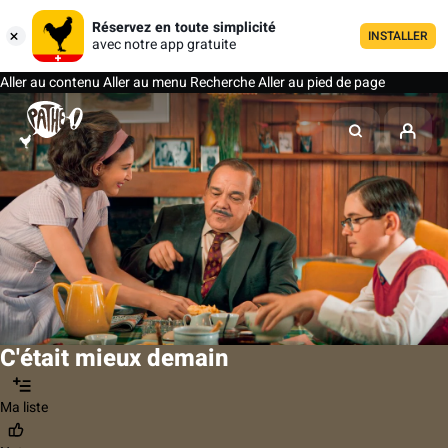
Réservez en toute simplicité
INSTALLER
avec notre app gratuite
Aller au contenu
Aller au menu
Recherche
Aller au pied de page
C'était mieux demain
Ma liste