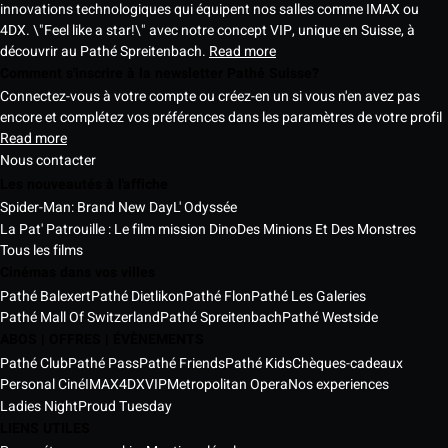
innovations technologiques qui équipent nos salles comme IMAX ou
4DX. \"Feel like a star!\" avec notre concept VIP, unique en Suisse, à
découvrir au Pathé Spreitenbach.
Read more
Comment s'inscrire à la newsletter Pathé Suisse?
Connectez-vous à votre compte ou créez-en un si vous n'en avez pas
encore et complétez vos préférences dans les paramètres de votre profil
Read more
Nous contacter
Les nouveautés à l'affiche
Spider-Man: Brand New Day
L' Odyssée
La Pat' Patrouille : Le film mission Dino
Des Minions Et Des Monstres
Tous les films
Cinémas dans vos villes
Pathé Balexert
Pathé Dietlikon
Pathé Flon
Pathé Les Galeries
Pathé Mall Of Switzerland
Pathé Spreitenbach
Pathé Westside
ABOS | OFFRES | ÉVÈNEMENTS
Pathé Club
Pathé Pass
Pathé Friends
Pathé Kids
Chèques-cadeaux
Personal Ciné
IMAX
4DX
VIP
Metropolitan Opera
Nos experiences
Ladies Night
Proud Tuesday
LIENS UTILES