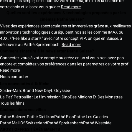
Rien de plus simple, sélectionnez votre cinéma, le film et la séance de
votre choix et laissez-vous guider
Read more
Quelles sont les expériences & technologies proposées par les
cinémas Pathé Suisse?
Vivez des expériences spectaculaires et immersives grâce aux meilleures
innovations technologiques qui équipent nos salles comme IMAX ou
4DX. \"Feel like a star!\" avec notre concept VIP, unique en Suisse, à
découvrir au Pathé Spreitenbach.
Read more
Comment s'inscrire à la newsletter Pathé Suisse?
Connectez-vous à votre compte ou créez-en un si vous n'en avez pas
encore et complétez vos préférences dans les paramètres de votre profil
Read more
Nous contacter
Les nouveautés à l'affiche
Spider-Man: Brand New Day
L' Odyssée
La Pat' Patrouille : Le film mission Dino
Des Minions Et Des Monstres
Tous les films
Cinémas dans vos villes
Pathé Balexert
Pathé Dietlikon
Pathé Flon
Pathé Les Galeries
Pathé Mall Of Switzerland
Pathé Spreitenbach
Pathé Westside
ABOS | OFFRES | ÉVÈNEMENTS