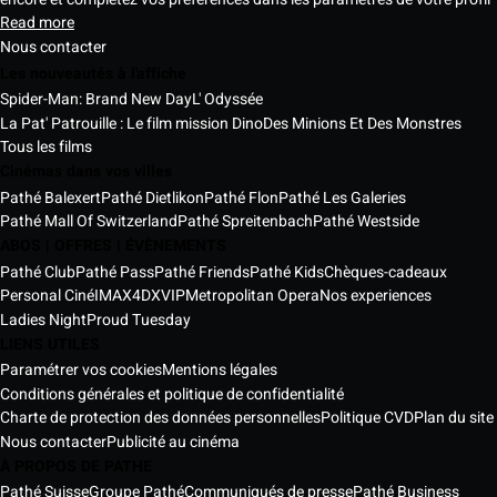
Read more
Nous contacter
Les nouveautés à l'affiche
Spider-Man: Brand New Day
L' Odyssée
La Pat' Patrouille : Le film mission Dino
Des Minions Et Des Monstres
Tous les films
Cinémas dans vos villes
Pathé Balexert
Pathé Dietlikon
Pathé Flon
Pathé Les Galeries
Pathé Mall Of Switzerland
Pathé Spreitenbach
Pathé Westside
ABOS | OFFRES | ÉVÈNEMENTS
Pathé Club
Pathé Pass
Pathé Friends
Pathé Kids
Chèques-cadeaux
Personal Ciné
IMAX
4DX
VIP
Metropolitan Opera
Nos experiences
Ladies Night
Proud Tuesday
LIENS UTILES
Paramétrer vos cookies
Mentions légales
Conditions générales et politique de confidentialité
Charte de protection des données personnelles
Politique CVD
Plan du site
Nous contacter
Publicité au cinéma
À PROPOS DE PATHE
Pathé Suisse
Groupe Pathé
Communiqués de presse
Pathé Business