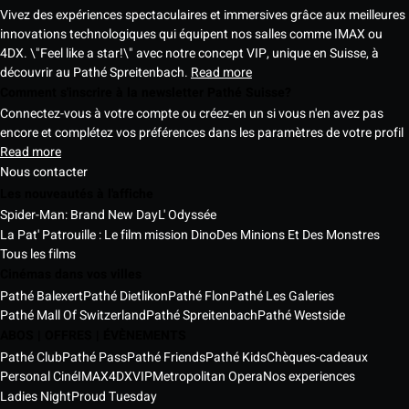
Vivez des expériences spectaculaires et immersives grâce aux meilleures
innovations technologiques qui équipent nos salles comme IMAX ou
4DX. \"Feel like a star!\" avec notre concept VIP, unique en Suisse, à
découvrir au Pathé Spreitenbach.
Read more
Comment s'inscrire à la newsletter Pathé Suisse?
Connectez-vous à votre compte ou créez-en un si vous n'en avez pas
encore et complétez vos préférences dans les paramètres de votre profil
Read more
Nous contacter
Les nouveautés à l'affiche
Spider-Man: Brand New Day
L' Odyssée
La Pat' Patrouille : Le film mission Dino
Des Minions Et Des Monstres
Tous les films
Cinémas dans vos villes
Pathé Balexert
Pathé Dietlikon
Pathé Flon
Pathé Les Galeries
Pathé Mall Of Switzerland
Pathé Spreitenbach
Pathé Westside
ABOS | OFFRES | ÉVÈNEMENTS
Pathé Club
Pathé Pass
Pathé Friends
Pathé Kids
Chèques-cadeaux
Personal Ciné
IMAX
4DX
VIP
Metropolitan Opera
Nos experiences
Ladies Night
Proud Tuesday