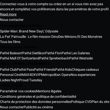
Connectez-vous à votre compte ou créez-en un si vous n'en avez pas
encore et complétez vos préférences dans les paramètres de votre profil
Read more
Nous contacter
Les nouveautés à l'affiche
Spider-Man: Brand New Day
L' Odyssée
La Pat' Patrouille : Le film mission Dino
Des Minions Et Des Monstres
Tous les films
Cinémas dans vos villes
Pathé Balexert
Pathé Dietlikon
Pathé Flon
Pathé Les Galeries
Pathé Mall Of Switzerland
Pathé Spreitenbach
Pathé Westside
ABOS | OFFRES | ÉVÈNEMENTS
Pathé Club
Pathé Pass
Pathé Friends
Pathé Kids
Chèques-cadeaux
Personal Ciné
IMAX
4DX
VIP
Metropolitan Opera
Nos experiences
Ladies Night
Proud Tuesday
LIENS UTILES
Paramétrer vos cookies
Mentions légales
Conditions générales et politique de confidentialité
Charte de protection des données personnelles
Politique CVD
Plan du site
Nous contacter
Publicité au cinéma