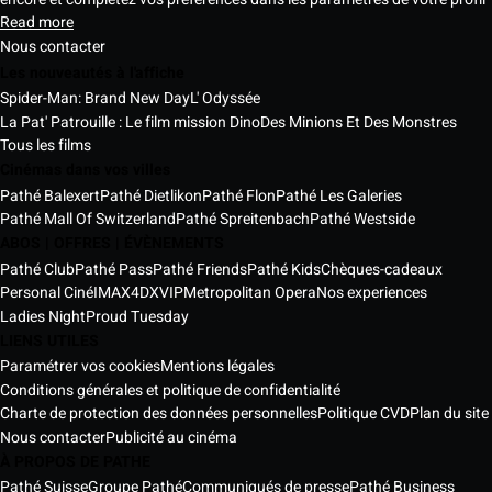
Read more
Nous contacter
Les nouveautés à l'affiche
Spider-Man: Brand New Day
L' Odyssée
La Pat' Patrouille : Le film mission Dino
Des Minions Et Des Monstres
Tous les films
Cinémas dans vos villes
Pathé Balexert
Pathé Dietlikon
Pathé Flon
Pathé Les Galeries
Pathé Mall Of Switzerland
Pathé Spreitenbach
Pathé Westside
ABOS | OFFRES | ÉVÈNEMENTS
Pathé Club
Pathé Pass
Pathé Friends
Pathé Kids
Chèques-cadeaux
Personal Ciné
IMAX
4DX
VIP
Metropolitan Opera
Nos experiences
Ladies Night
Proud Tuesday
LIENS UTILES
Paramétrer vos cookies
Mentions légales
Conditions générales et politique de confidentialité
Charte de protection des données personnelles
Politique CVD
Plan du site
Nous contacter
Publicité au cinéma
À PROPOS DE PATHE
Pathé Suisse
Groupe Pathé
Communiqués de presse
Pathé Business