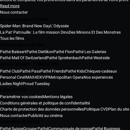
Read more
Nous contacter
Les nouveautés à l'affiche
Spider-Man: Brand New Day
L' Odyssée
La Pat' Patrouille : Le film mission Dino
Des Minions Et Des Monstres
Tous les films
Cinémas dans vos villes
Pathé Balexert
Pathé Dietlikon
Pathé Flon
Pathé Les Galeries
Pathé Mall Of Switzerland
Pathé Spreitenbach
Pathé Westside
ABOS | OFFRES | ÉVÈNEMENTS
Pathé Club
Pathé Pass
Pathé Friends
Pathé Kids
Chèques-cadeaux
Personal Ciné
IMAX
4DX
VIP
Metropolitan Opera
Nos experiences
Ladies Night
Proud Tuesday
LIENS UTILES
Paramétrer vos cookies
Mentions légales
Conditions générales et politique de confidentialité
Charte de protection des données personnelles
Politique CVD
Plan du site
Nous contacter
Publicité au cinéma
À PROPOS DE PATHE
Pathé Suisse
Groupe Pathé
Communiqués de presse
Pathé Business