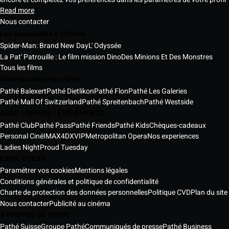
Read more
Nous contacter
Les nouveautés à l'affiche
Spider-Man: Brand New Day
L' Odyssée
La Pat' Patrouille : Le film mission Dino
Des Minions Et Des Monstres
Tous les films
Cinémas dans vos villes
Pathé Balexert
Pathé Dietlikon
Pathé Flon
Pathé Les Galeries
Pathé Mall Of Switzerland
Pathé Spreitenbach
Pathé Westside
ABOS | OFFRES | ÉVÈNEMENTS
Pathé Club
Pathé Pass
Pathé Friends
Pathé Kids
Chèques-cadeaux
Personal Ciné
IMAX
4DX
VIP
Metropolitan Opera
Nos experiences
Ladies Night
Proud Tuesday
LIENS UTILES
Paramétrer vos cookies
Mentions légales
Conditions générales et politique de confidentialité
Charte de protection des données personnelles
Politique CVD
Plan du site
Nous contacter
Publicité au cinéma
À PROPOS DE PATHE
Pathé Suisse
Groupe Pathé
Communiqués de presse
Pathé Business